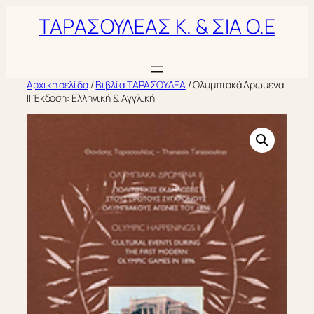
Μετάβαση
ΤΑΡΑΣΟΥΛΕΑΣ Κ. & ΣΙΑ Ο.Ε
στο
περιεχόμενο
Αρχική σελίδα
/
Βιβλία ΤΑΡΑΣΟΥΛΕΑ
/ Ολυμπιακά Δρώμενα
II Έκδοση: Ελληνική & Αγγλική