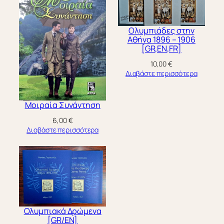
Ολυμπιάδες στην
Αθήνα 1896 – 1906
[GR,EN,FR]
10,00
€
Διαβάστε περισσότερα
Μοιραία Συνάντηση
6,00
€
Διαβάστε περισσότερα
Ολυμπιακά Δρώμενα
[GR/EN]