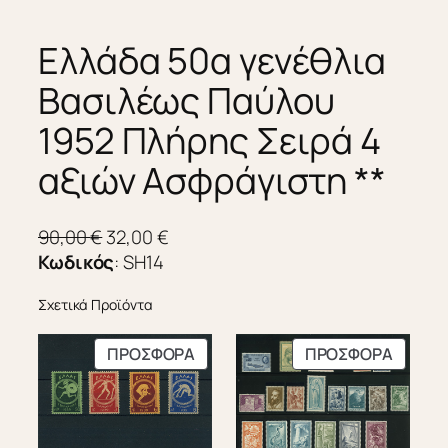
Ελλάδα 50α γενέθλια
Βασιλέως Παύλου
1952 Πλήρης Σειρά 4
αξιών Ασφράγιστη **
O
Η
90,00
€
32,00
€
r
τ
Κωδικός
:
SH14
i
ρ
Σχετικά Προϊόντα
g
έ
i
χ
ΠΡΟΪΌΝ
ΠΡΟΪΌ
ΠΡΟΣΦΟΡΆ
ΠΡΟΣΦΟΡΆ
n
ο
ΣΕ
ΣΕ
a
υ
ΠΡΟΣΦΟΡΆ
ΠΡΟΣΦ
l
σ
p
α