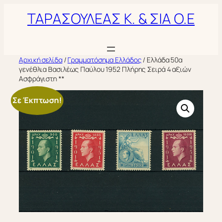
Μετάβαση
ΤΑΡΑΣΟΥΛΕΑΣ Κ. & ΣΙΑ Ο.Ε
στο
περιεχόμενο
Αρχική σελίδα
/
Γραμματόσημα Ελλάδος
/ Ελλάδα 50α
γενέθλια Βασιλέως Παύλου 1952 Πλήρης Σειρά 4 αξιών
Ασφράγιστη **
Σε Έκπτωση!