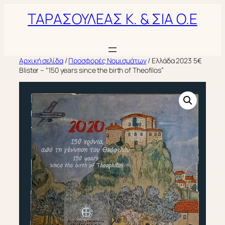
Μετάβαση
ΤΑΡΑΣΟΥΛΕΑΣ Κ. & ΣΙΑ Ο.Ε
στο
περιεχόμενο
Αρχική σελίδα
/
Προσφορές Νομισμάτων
/ Ελλάδα 2023 5€
Blister – “150 years since the birth of Theofilos”