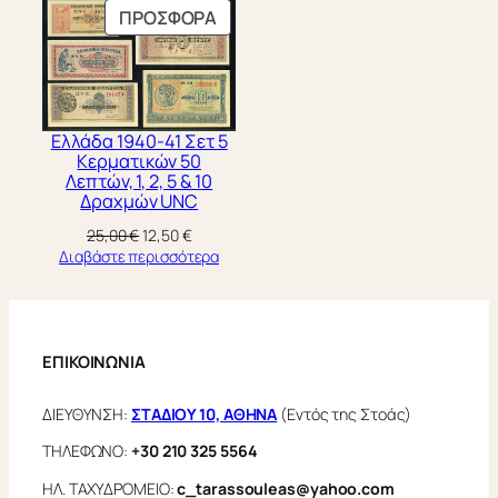
ΠΡΟΪΌΝ
ΠΡΟΣΦΟΡΆ
50,00 €.
ΣΕ
ΠΡΟΣΦΟΡΆ
Ελλάδα 1940-41 Σετ 5
Κερματικών 50
Λεπτών, 1, 2, 5 & 10
Δραχμών UNC
Original
Η
25,00
€
12,50
€
price
τρέχουσα
Διαβάστε περισσότερα
was:
τιμή
25,00 €.
είναι:
12,50 €.
ΕΠΙΚΟΙΝΩΝΙΑ
ΔΙΕΥΘΥΝΣΗ:
ΣΤΑΔΙΟΥ 10, ΑΘΗΝΑ
(Εντός της Στοάς)
ΤΗΛΕΦΩΝΟ:
+30 210 325 5564
ΗΛ. ΤΑΧΥΔΡΟΜΕΙΟ:
c_tarassouleas@yahoo.com