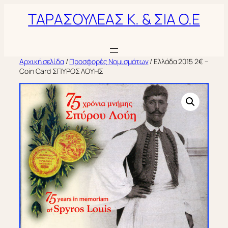
Μετάβαση
ΤΑΡΑΣΟΥΛΕΑΣ Κ. & ΣΙΑ Ο.Ε
στο
περιεχόμενο
Αρχική σελίδα
/
Προσφορές Νομισμάτων
/ Ελλάδα 2015 2€ –
Coin Card ΣΠΥΡΟΣ ΛΟΥΗΣ