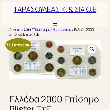
Μετάβαση
ΤΑΡΑΣΟΥΛΕΑΣ Κ. & ΣΙΑ Ο.Ε
στο
περιεχόμενο
Αρχική σελίδα
/
Προσφορές Νομισμάτων
/ Ελλάδα 2000
Επίσημο Blister ΤτΕ
Σε Έκπτωση!
Ελλάδα 2000 Επίσημο
Blister ΤτΕ